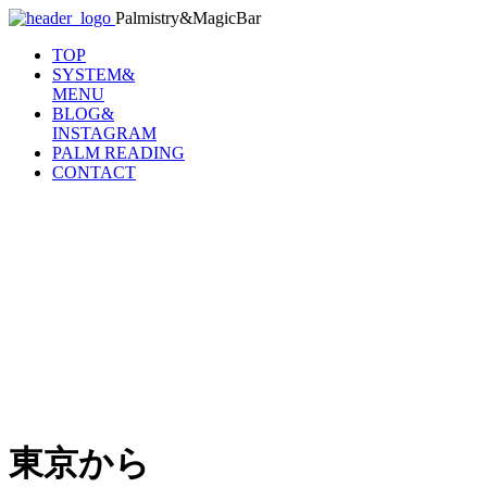
Palmistry&MagicBar
TOP
SYSTEM&
MENU
BLOG&
INSTAGRAM
PALM READING
CONTACT
東京から