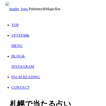
Palmistry&MagicBar
TOP
SYSTEM&
MENU
BLOG&
INSTAGRAM
PALM READING
CONTACT
札幌で当たる占い