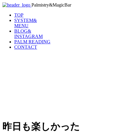
Palmistry&MagicBar
TOP
SYSTEM&
MENU
BLOG&
INSTAGRAM
PALM READING
CONTACT
昨日も楽しかった