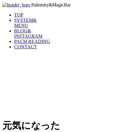
Palmistry&MagicBar
TOP
SYSTEM&
MENU
BLOG&
INSTAGRAM
PALM READING
CONTACT
元気になった