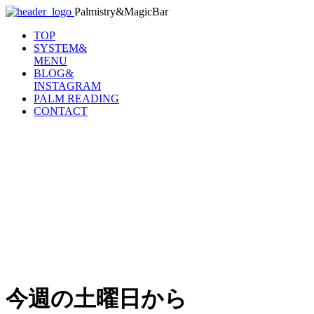
Palmistry&MagicBar
TOP
SYSTEM&
MENU
BLOG&
INSTAGRAM
PALM READING
CONTACT
今週の土曜日から