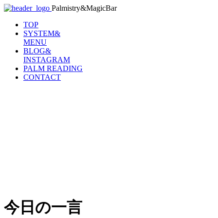
Palmistry&MagicBar
TOP
SYSTEM&
MENU
BLOG&
INSTAGRAM
PALM READING
CONTACT
今日の一言