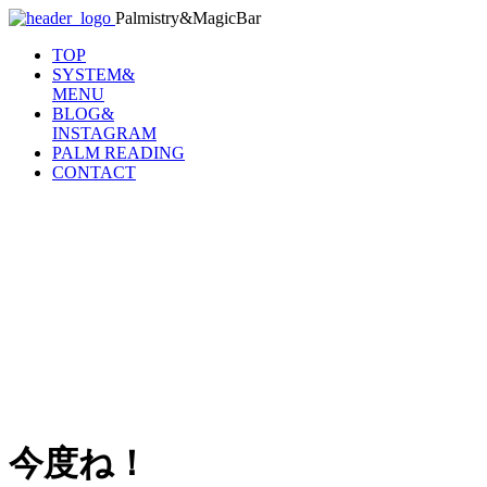
Palmistry&MagicBar
TOP
SYSTEM&
MENU
BLOG&
INSTAGRAM
PALM READING
CONTACT
今度ね！