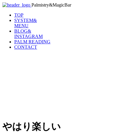
Palmistry&MagicBar
TOP
SYSTEM&
MENU
BLOG&
INSTAGRAM
PALM READING
CONTACT
やはり楽しい