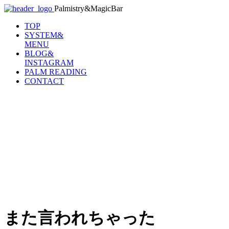
Palmistry&MagicBar
TOP
SYSTEM&
MENU
BLOG&
INSTAGRAM
PALM READING
CONTACT
また言われちゃった