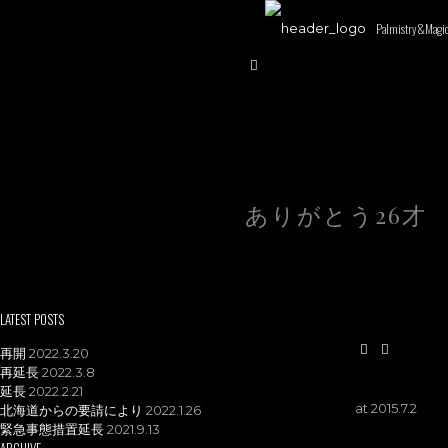
Palmistry&Magi
ありがとう26才
LATEST POSTS
再開
2022.3.20
再延長
2022.3.8
延長
2022.2.21
at
2015.7.2
北海道からの要請により
2022.1.26
緊急事態措置延長
2021.9.13